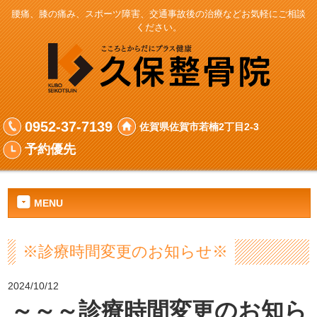
腰痛、膝の痛み、スポーツ障害、交通事故後の治療などお気軽にご相談
ください。
0952-37-7139
佐賀県佐賀市若楠2丁目2-3
予約優先
MENU
※診療時間変更のお知らせ※
2024/10/12
～～～診療時間変更
のお知ら